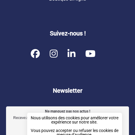
Suivez-nous !
F
I
L
Y
a
n
i
o
c
s
n
u
e
t
k
t
b
a
e
u
Newsletter
o
g
d
b
o
r
I
e
Ne manquez pas nos actus !
k
a
n
Nous utilisons des cookies pour améliorer votre
Recevez notre newsletter trimestrielle directement dans votre boîte
expérience sur notre site.
m
mail.
Vous pouvez accepter ou refuser les cookies de
mesure d'audience.