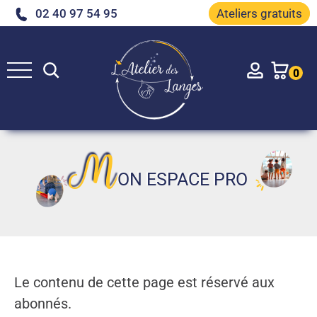
02 40 97 54 95
Ateliers gratuits
Rechercher
Account
0
M
ON ESPACE PRO
Le contenu de cette page est réservé aux
abonnés.