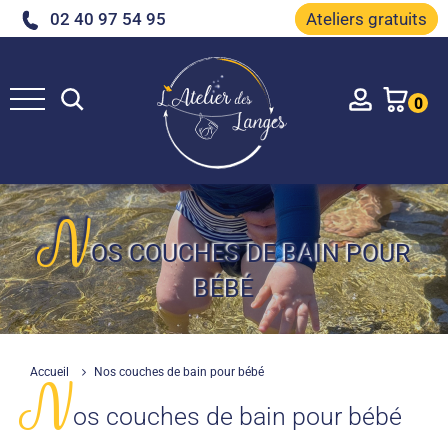
02 40 97 54 95
Ateliers gratuits
Rechercher
Account
0
e
N
OS COUCHES DE BAIN POUR
BÉBÉ
Accueil
Nos couches de bain pour bébé
N
os couches de bain pour bébé