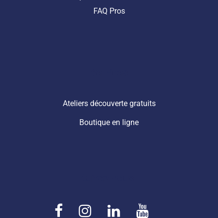
FAQ Pros
Services
Ateliers découverte gratuits
Boutique en ligne
Suivez-nous !
F
I
L
Y