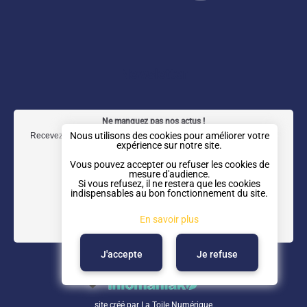
a
n
i
o
c
s
n
u
e
t
k
t
b
a
e
u
Newsletter
o
g
d
b
o
r
I
e
Ne manquez pas nos actus !
k
a
n
Nous utilisons des cookies pour améliorer votre
Recevez notre newsletter trimestrielle directement dans votre boîte
expérience sur notre site.
mail.
m
Vous pouvez accepter ou refuser les cookies de
mesure d'audience.
Si vous refusez, il ne restera que les cookies
indispensables au bon fonctionnement du site.
En savoir plus
J'accepte
Je refuse
site créé par
La Toile Numérique