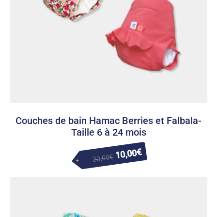
Couches de bain Hamac Berries et Falbala-
Taille 6 à 24 mois
Le
€
10,00
Le
€
20,00
prix
prix
actuel
initial
est :
était :