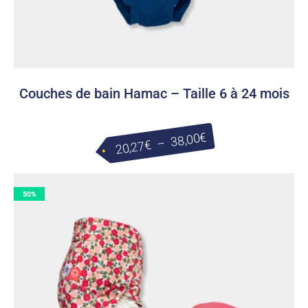
Couches de bain Hamac – Taille 6 à 24 mois
Plage
€
38,00
–
€
20,27
de
prix :
50%
20,27€
à
38,00€