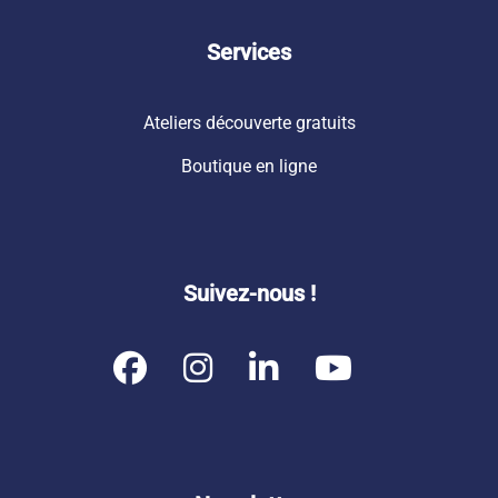
Services
Ateliers découverte gratuits
Boutique en ligne
Suivez-nous !
F
I
L
Y
a
n
i
o
c
s
n
u
e
t
k
t