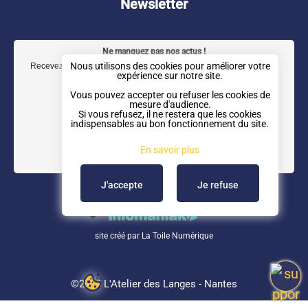
b
a
e
u
Newsletter
o
g
d
b
o
r
I
e
Ne manquez pas nos actus !
k
a
n
Nous utilisons des cookies pour améliorer votre
Recevez notre newsletter trimestrielle directement dans votre boîte
expérience sur notre site.
m
mail.
Vous pouvez accepter ou refuser les cookies de
mesure d'audience.
Si vous refusez, il ne restera que les cookies
indispensables au bon fonctionnement du site.
En savoir plus
J'accepte
Je refuse
site créé par
La Toile Numérique
©2026 L'Atelier des Langes - Nantes