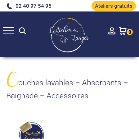
02 40 97 54 95
Ateliers gratuits
Rechercher
Account
0
e
C
ouches lavables – Absorbants –
Baignade – Accessoires