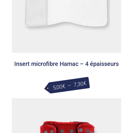
Insert microfibre Hamac – 4 épaisseurs
Plage
€
7,30
–
€
5,00
de
prix :
5,00€
à