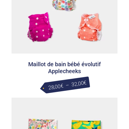
Maillot de bain bébé évolutif
Applecheeks
Plage
€
32,00
–
€
28,00
de
prix :
28,00€
à