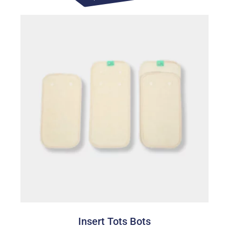
de
prix :
6,00€
à
12,00€
Insert Tots Bots