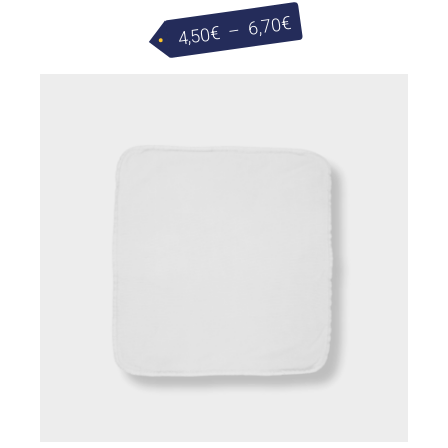
Plage
€
6,70
–
€
4,50
de
prix :
4,50€
à
6,70€