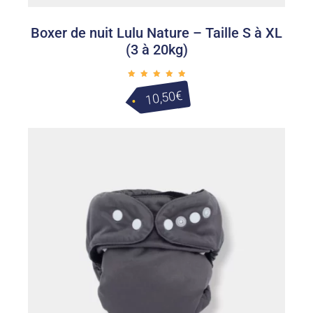
Boxer de nuit Lulu Nature – Taille S à XL
(3 à 20kg)
Note
5.00
€
10,50
sur 5