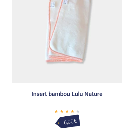
Insert bambou Lulu Nature
Note
4.50
€
6,00
sur 5