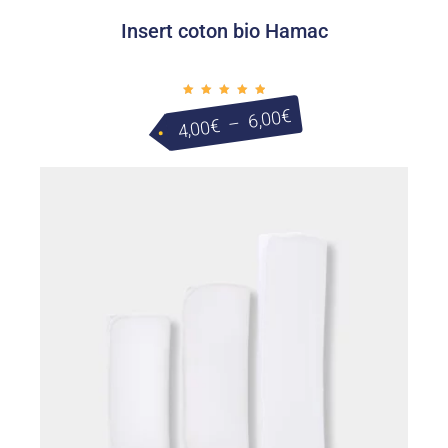
Insert coton bio Hamac
Plage
Note
€
6,00
5.00
–
€
4,00
sur 5
de
prix :
4,00€
à
6,00€