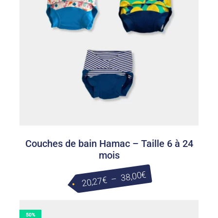
32,00€
Couches de bain Hamac – Taille 6 à 24
mois
Plage
€
38,00
–
€
20,27
de
prix :
50%