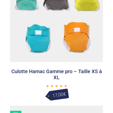
Culotte Hamac Gamme pro – Taille XS à
XL
Note
5.00
€
17,00
sur 5