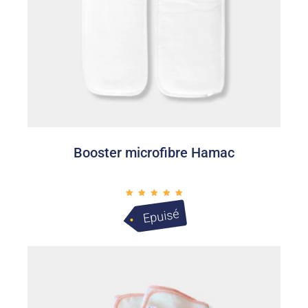
Booster microfibre Hamac
Note
5.00
Epuisé
sur 5