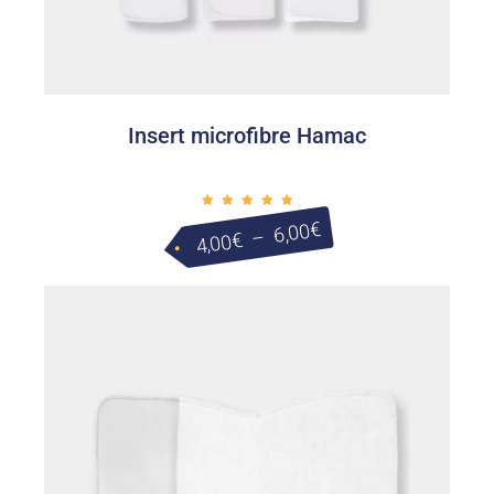
Insert microfibre Hamac
Plage
Note
€
6,00
5.00
–
€
4,00
sur 5
de
prix :
4,00€
à
6,00€