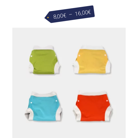
Plage
€
16,00
–
€
8,00
de
prix :
8,00€
à
16,00€