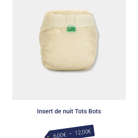
Insert de nuit Tots Bots
Plage
€
12,00
–
€
6,00