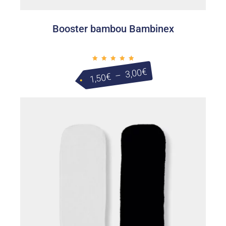
Booster bambou Bambinex
Plage
Note
€
3,00
5.00
–
€
1,50
sur 5
de
prix :
1,50€
à
3,00€