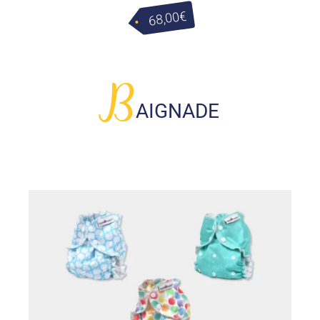
€
68,00
B
AIGNADE