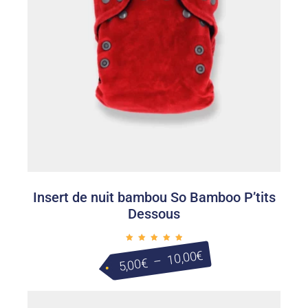
7,30€
Insert de nuit bambou So Bamboo P’tits
Dessous
Plage
Note
€
10,00
5.00
–
€
5,00
sur 5
de
prix :