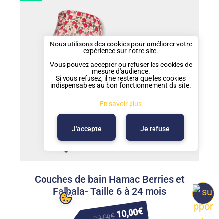
20,27€
à
Nous utilisons des cookies pour améliorer votre
38,00€
expérience sur notre site.
Vous pouvez accepter ou refuser les cookies de
mesure d'audience.
Si vous refusez, il ne restera que les cookies
indispensables au bon fonctionnement du site.
En savoir plus
J'accepte
Je refuse
Couches de bain Hamac Berries et
Falbala- Taille 6 à 24 mois
Le
€
10,00
Le
€
20,00