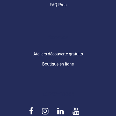
FAQ Pros
Services
Ateliers découverte gratuits
Boutique en ligne
Suivez-nous !
F
I
L
Y