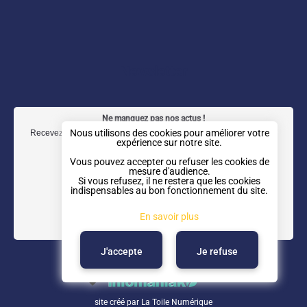
a
n
i
o
c
s
n
u
e
t
k
t
b
a
e
u
Newsletter
o
g
d
b
o
r
I
e
Ne manquez pas nos actus !
k
a
n
Nous utilisons des cookies pour améliorer votre
Recevez notre newsletter trimestrielle directement dans votre boîte
expérience sur notre site.
mail.
m
Vous pouvez accepter ou refuser les cookies de
mesure d'audience.
Si vous refusez, il ne restera que les cookies
indispensables au bon fonctionnement du site.
En savoir plus
J'accepte
Je refuse
site créé par
La Toile Numérique