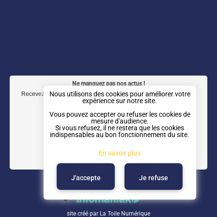
a
n
i
o
c
s
n
u
e
t
k
t
b
a
e
u
Newsletter
o
g
d
b
o
r
I
e
Ne manquez pas nos actus !
k
a
n
Nous utilisons des cookies pour améliorer votre
Recevez notre newsletter trimestrielle directement dans votre boîte
expérience sur notre site.
mail.
m
Vous pouvez accepter ou refuser les cookies de
mesure d'audience.
Si vous refusez, il ne restera que les cookies
indispensables au bon fonctionnement du site.
En savoir plus
J'accepte
Je refuse
site créé par
La Toile Numérique