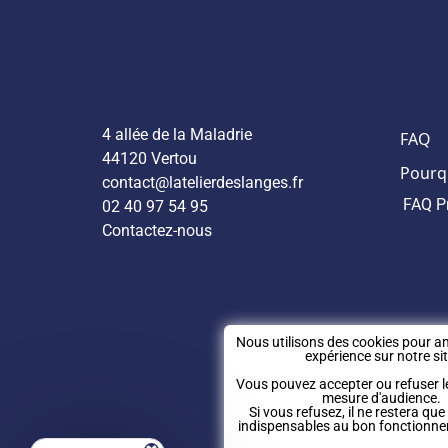
produit
Nous contacter
Infor
4 allée de la Maladrie
FAQ
44120 Vertou
Pourqu
contact@latelierdeslanges.fr
FAQ P
02 40 97 54 95
Contactez-nous
Nous utilisons des cookies pour am
expérience sur notre sit
Vous pouvez accepter ou refuser l
mesure d'audience.
Si vous refusez, il ne restera que
indispensables au bon fonctionne