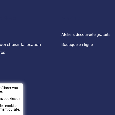
produit
prod
mations
Services
Ateliers découverte gratuits
oi choisir la location
Boutique en ligne
ros
éliorer votre
e.
es cookies de
 les cookies
ment du site.