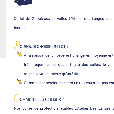
14€
Ce lot de 2 rouleaux de voiles L’Atelier des Langes est i
6mois).
P
OURQUOI CHOISIR UN LOT ?
À la naissance, un bébé est changé en moyenne entre 
très fréquentes et quand il y a des selles, le voi
rouleaux valent mieux qu’un ! 😉
Commander sereinement : si un rouleau n’est pas en
C
OMMENT LES UTILISER ?
Nos voiles de protection jetables L’Atelier Des Langes s