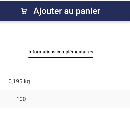
Lot
Ajouter au panier
de
2
rouleaux
de
voiles
Informations complémentaires
L'Atelier
Des
Langes
0,195 kg
(x200)
100