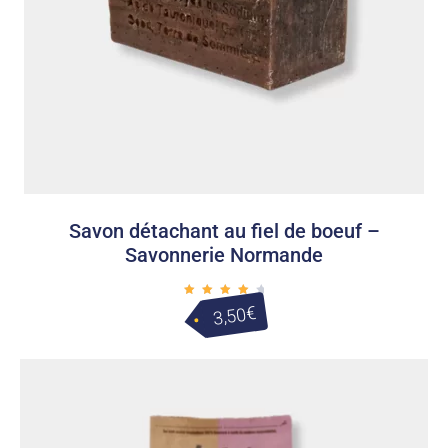
Savon détachant au fiel de boeuf –
Savonnerie Normande
Note
€
3,50
4.50
sur 5