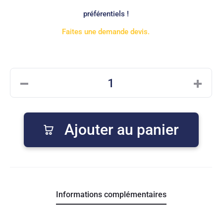
préférentiels !
Faites une demande devis.
quantité
de
Voiles
L'Atelier
Ajouter au panier
Des
Langes
x100
Informations complémentaires