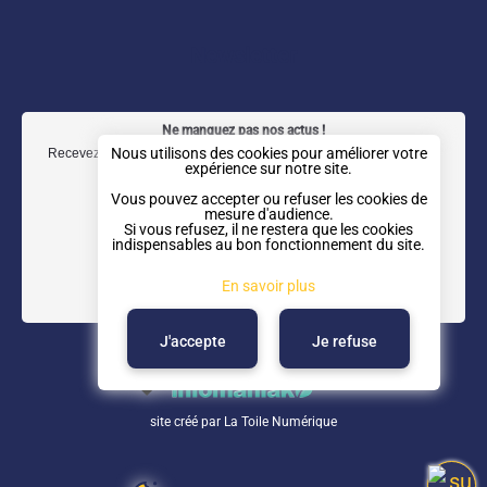
e
t
k
t
b
a
e
u
Newsletter
o
g
d
b
o
r
I
e
Ne manquez pas nos actus !
k
a
n
Nous utilisons des cookies pour améliorer votre
Recevez notre newsletter trimestrielle directement dans votre boîte
expérience sur notre site.
mail.
m
Vous pouvez accepter ou refuser les cookies de
mesure d'audience.
Si vous refusez, il ne restera que les cookies
indispensables au bon fonctionnement du site.
En savoir plus
J'accepte
Je refuse
site créé par
La Toile Numérique