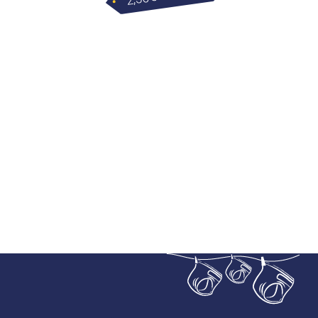
sur 5
de
prix :
2,50€
à
5,00€