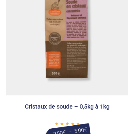
Cristaux de soude – 0,5kg à 1kg
Plage
€
5,00
Note
–
€
2,50
5.00