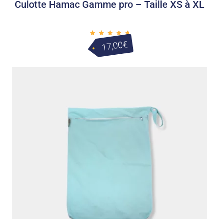
Culotte Hamac Gamme pro – Taille XS à XL
Note
€
17,00
5.00
sur 5