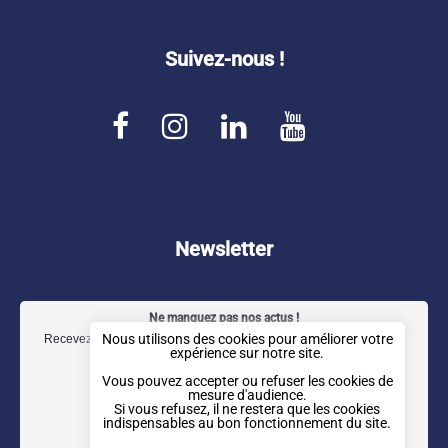
Suivez-nous !
F
I
L
Y
a
n
i
o
c
s
n
u
e
t
k
t
b
a
e
u
Newsletter
o
g
d
b
o
r
I
e
Ne manquez pas nos actus !
k
a
n
Nous utilisons des cookies pour améliorer votre
Recevez notre newsletter trimestrielle directement dans votre boîte
expérience sur notre site.
mail.
m
Vous pouvez accepter ou refuser les cookies de
mesure d'audience.
Si vous refusez, il ne restera que les cookies
indispensables au bon fonctionnement du site.