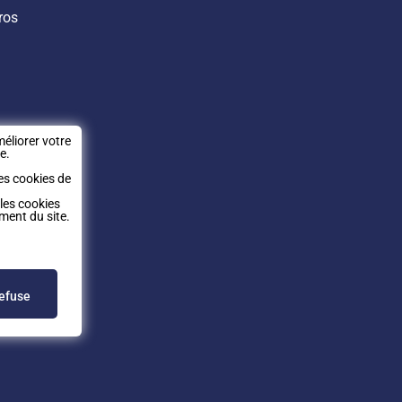
ros
éliorer votre
e.
es cookies de
 les cookies
ment du site.
refuse