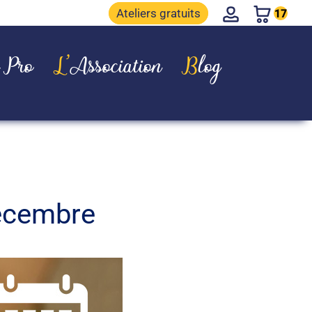
Account
Ateliers gratuits
17
e Pro
L’Association
Blog
décembre