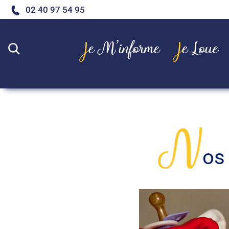
02 40 97 54 95
Je M’informe
Je Loue
Rechercher
N
os