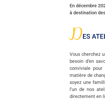
En décembre 2024
à destination des
D
ES ATE
Vous cherchez un
besoin d’en sav
conviviale pour 
matière de chang
soyez une famill
l’un de nos ate
directement en lig