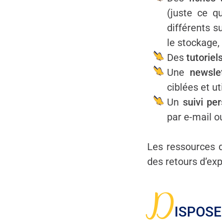
(juste ce qu
différents su
le stockage,
Des
tutoriel
Une
newsle
ciblées et u
Un
suivi pe
par e-mail o
Les ressources d
des retours d’ex
D
ISPOSE