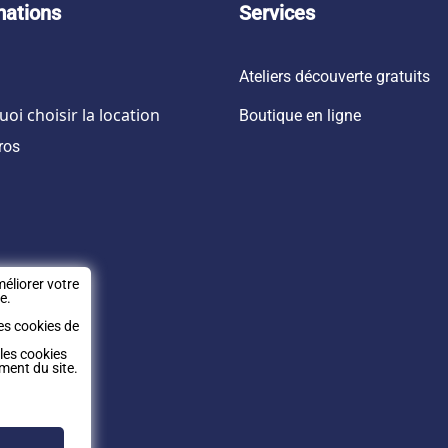
mations
Services
Ateliers découverte gratuits
oi choisir la location
Boutique en ligne
ros
éliorer votre
e.
es cookies de
 les cookies
ment du site.