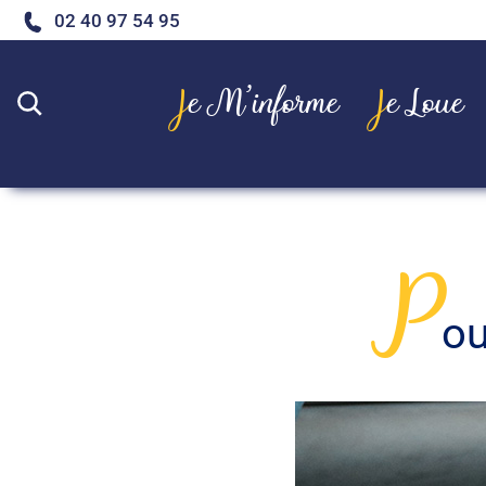
02 40 97 54 95
Je M’informe
Je Loue
Rechercher
P
ou