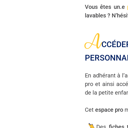
Vous êtes un.e
lavables ? N’hési
A
CCÉDER
PERSONNA
En adhérant à l’
pro et ainsi ac
de la petite enfa
Cet
espace pro
m
Des
fiches 