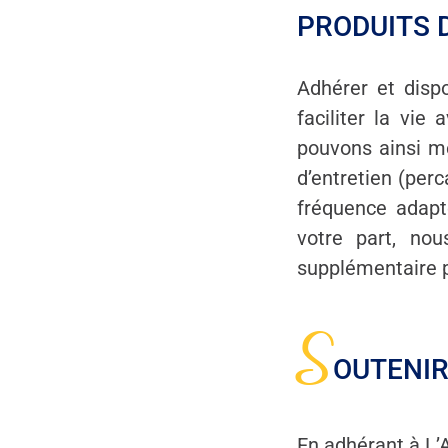
PRODUITS 
Adhérer et disp
faciliter la vie
pouvons ainsi me
d’entretien (per
fréquence adapt
votre part, n
supplémentaire p
S
OUTENIR
En adhérant à L’