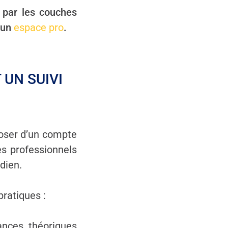
 par les couches
d’un
espace pro
.
 UN SUIVI
poser d’un compte
s professionnels
dien.
ratiques :
ances théoriques