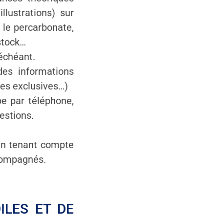
llustrations) sur
e, le percarbonate,
 stock…
 échéant.
es informations
les exclusives…)
e par téléphone,
estions.
 en tenant compte
ccompagnés.
ILES ET DE