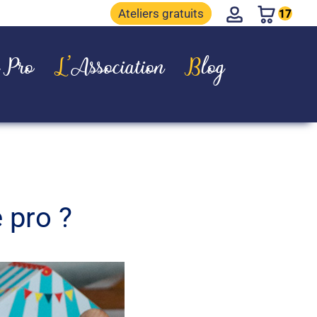
Account
Ateliers gratuits
17
e Pro
L’Association
Blog
 pro ?