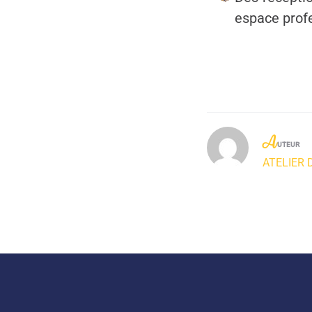
espace profe
A
UTEUR
ATELIER 