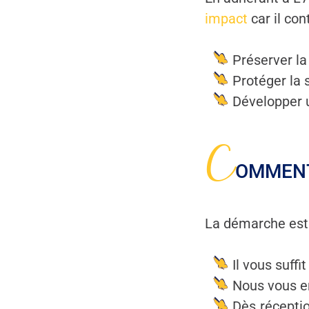
impact
car il con
Préserver la
Protéger la 
Développer 
C
OMMENT
La démarche est 
Il vous suffi
Nous vous en
Dès réceptio