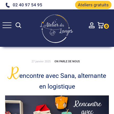
02 40 97 54 95
Ateliers gratuits
Rechercher
Account
0
27 janvier 2025
ON PARLE DE NOUS
R
encontre avec Sana, alternante
en logistique