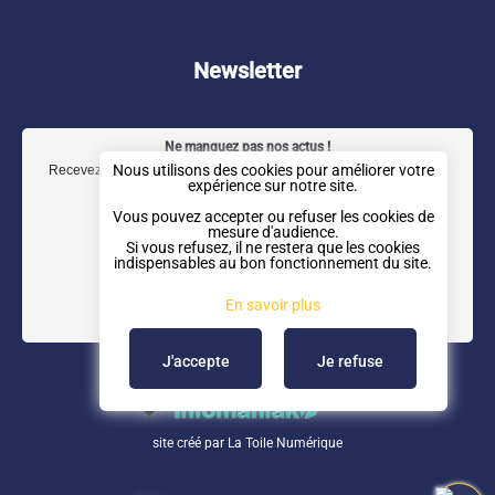
c
s
n
u
e
t
k
t
b
a
e
u
Newsletter
o
g
d
b
o
r
I
e
Ne manquez pas nos actus !
k
a
n
Nous utilisons des cookies pour améliorer votre
Recevez notre newsletter trimestrielle directement dans votre boîte
expérience sur notre site.
mail.
m
Vous pouvez accepter ou refuser les cookies de
mesure d'audience.
Si vous refusez, il ne restera que les cookies
indispensables au bon fonctionnement du site.
En savoir plus
J'accepte
Je refuse
site créé par
La Toile Numérique