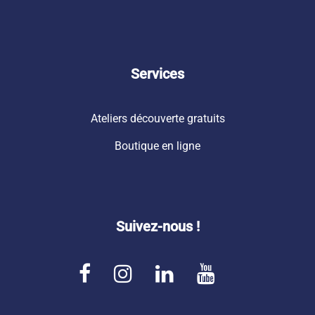
Services
Ateliers découverte gratuits
Boutique en ligne
Suivez-nous !
F
I
L
Y
a
n
i
o