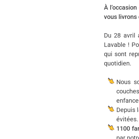
À l’occasion
vous livrons
Du 28 avril
Lavable ! Po
qui sont rep
quotidien.
Nous s
couches 
enfance
Depuis l
évitées
1100 fam
par notr