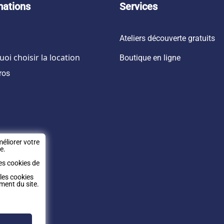
mations
Services
Ateliers découverte gratuits
oi choisir la location
Boutique en ligne
ros
éliorer votre
e.
es cookies de
 les cookies
ment du site.