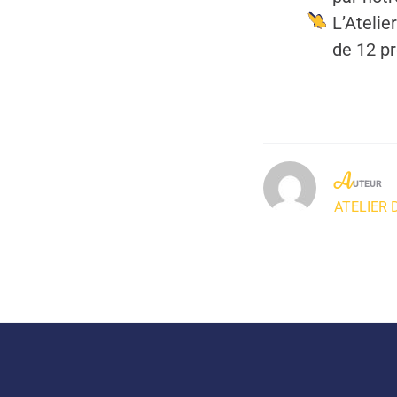
L’Ateli
de
12
pr
A
UTEUR
ATELIER 