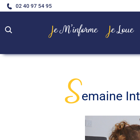
02 40 97 54 95
Je M’informe
Je Loue
Rechercher
S
emaine Int