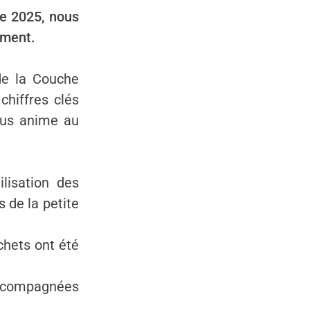
le 2025, nous
ement.
de la Couche
chiffres clés
nous anime au
tilisation des
 de la petite
chets ont été
ccompagnées